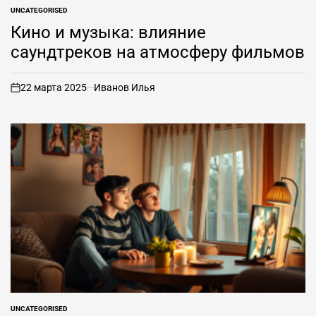
UNCATEGORISED
ОПУБЛИКОВАНО
В
Кино и музыка: влияние
саундтреков на атмосферу фильмов
22 марта 2025
Иванов Илья
вкл
.
UNCATEGORISED
ОПУБЛИКОВАНО