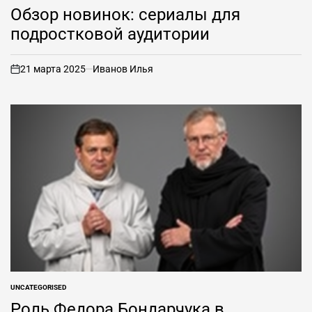
В
Обзор новинок: сериалы для
подростковой аудитории
21 марта 2025
Иванов Илья
вкл
.
UNCATEGORISED
ОПУБЛИКОВАНО
В
Роль Федора Бондарчука в