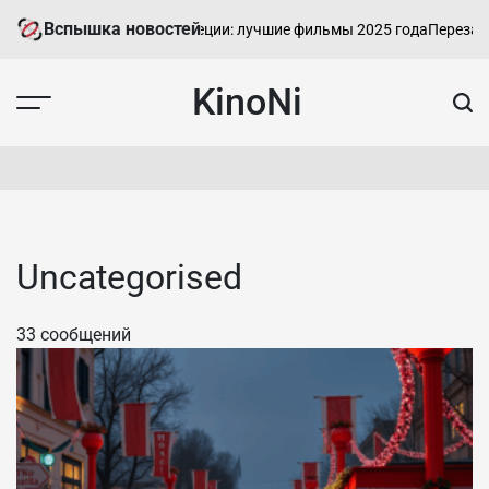
Перейти
Вспышка новостей
Кинофестиваль в Венеции: лучшие фильмы 2025 года
Перезагрузк
к
контенту
KinoNi
Uncategorised
33 сообщений