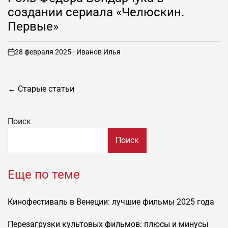
создании сериала «Челюскин.
Первые»
28 февраля 2025
Иванов Илья
вкл
.
Навигация
←
Старые статьи
по
записям
Поиск
Поиск
Еще по теме
Кинофестиваль в Венеции: лучшие фильмы 2025 года
Перезагрузки культовых фильмов: плюсы и минусы