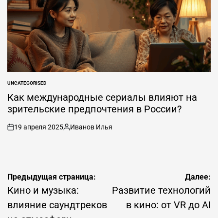
UNCATEGORISED
ОПУБЛИКОВАНО
В
Как международные сериалы влияют на
зрительские предпочтения в России?
19 апреля 2025
Иванов Илья
вкл
Опубликовано
.
автором
Навигация
Предыдущая страница:
Далее:
по
Кино и музыка:
Развитие технологий
записям
влияние саундтреков
в кино: от VR до AI