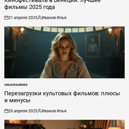
фильмы 2025 года
21 апреля 2025
Иванов Илья
вкл
Опубликовано
.
автором
UNCATEGORISED
ОПУБЛИКОВАНО
В
Перезагрузки культовых фильмов: плюсы
и минусы
20 апреля 2025
Иванов Илья
вкл
Опубликовано
.
автором