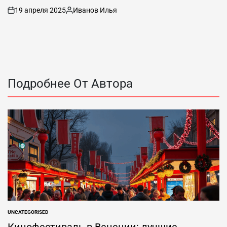
19 апреля 2025
Иванов Илья
вкл
Опубликовано
.
автором
Подробнее От Автора
UNCATEGORISED
ОПУБЛИКОВАНО
В
Кинофестиваль в Венеции: лучшие