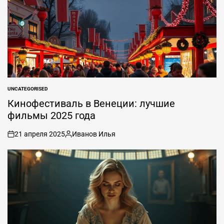
UNCATEGORISED
ОПУБЛИКОВАНО
В
Кинофестиваль в Венеции: лучшие
фильмы 2025 года
21 апреля 2025
Иванов Илья
вкл
Опубликовано
.
автором