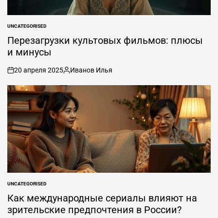
UNCATEGORISED
ОПУБЛИКОВАНО
В
Перезагрузки культовых фильмов: плюсы
и минусы
20 апреля 2025
Иванов Илья
вкл
Опубликовано
.
автором
UNCATEGORISED
ОПУБЛИКОВАНО
В
Как международные сериалы влияют на
зрительские предпочтения в России?