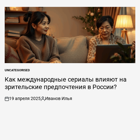
вкл
Опубликовано
.
автором
UNCATEGORISED
ОПУБЛИКОВАНО
В
Как международные сериалы влияют на
зрительские предпочтения в России?
19 апреля 2025
Иванов Илья
вкл
Опубликовано
.
автором