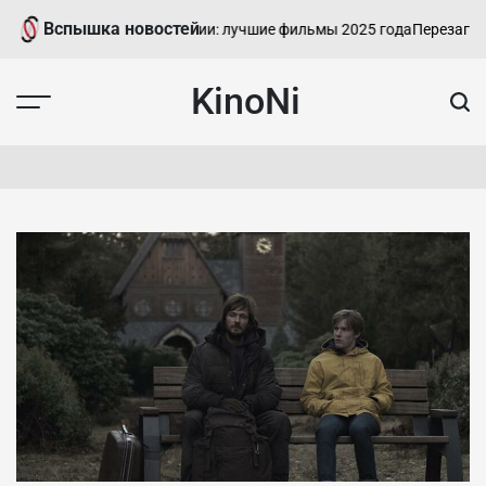
Перейти
Вспышка новостей
Кинофестиваль в Венеции: лучшие фильмы 2025 года
Перезагрузки
к
контенту
KinoNi