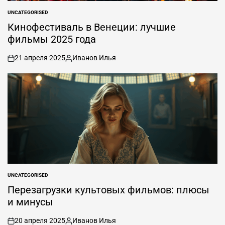
UNCATEGORISED
ОПУБЛИКОВАНО
В
Кинофестиваль в Венеции: лучшие
фильмы 2025 года
21 апреля 2025
Иванов Илья
вкл
Опубликовано
.
автором
UNCATEGORISED
ОПУБЛИКОВАНО
В
Перезагрузки культовых фильмов: плюсы
и минусы
20 апреля 2025
Иванов Илья