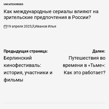
UNCATEGORISED
ОПУБЛИКОВАНО
В
Как международные сериалы влияют на
зрительские предпочтения в России?
19 апреля 2025
Иванов Илья
вкл
Опубликовано
.
автором
Навигация
Предыдущая страница:
Далее:
по
Берлинский
Путешествия во
записям
кинофестиваль:
времени в «Тьме»:
история, участники и
Как это работает?
фильмы