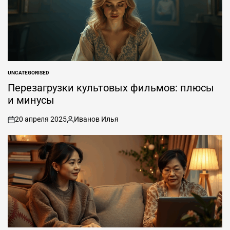
UNCATEGORISED
ОПУБЛИКОВАНО
В
Перезагрузки культовых фильмов: плюсы
и минусы
20 апреля 2025
Иванов Илья
вкл
Опубликовано
.
автором