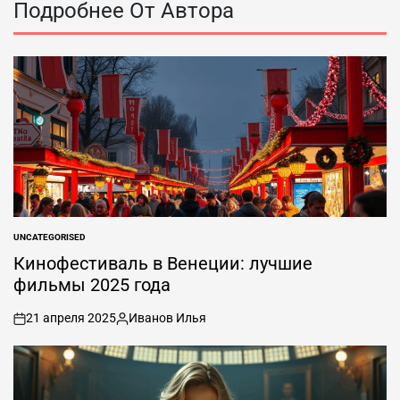
Подробнее От Автора
UNCATEGORISED
ОПУБЛИКОВАНО
В
Кинофестиваль в Венеции: лучшие
фильмы 2025 года
21 апреля 2025
Иванов Илья
вкл
Опубликовано
.
автором